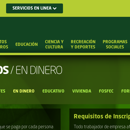
SERVICIOS EN LINEA
TOS
CIENCIA Y
RECREACIÓN
PROGRAMAS
EDUCACIÓN
UROS
CULTURA
Y DEPORTES
SOCIALES
OS
/
EN DINERO
ES
EN DINERO
EDUCATIVO
VIVIENDA
FOSFEC
FOR
Requisitos de Inscri
 que se paga por cada persona
Todo trabajador de empresa afi