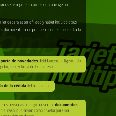
mados sus ingresos con los del cónyuge no
liar deberá estar afiliado y haber incluido a sus
os documentos que prueben el derecho a recibir la
reporte de novedades
debidamente diligenciado,
ador, sello y firma de la empresa.
ia de la cédula
del trabajador.
 de sus personas a cargo presentar
documentos
n el caso, que sirvan como prueba para ser