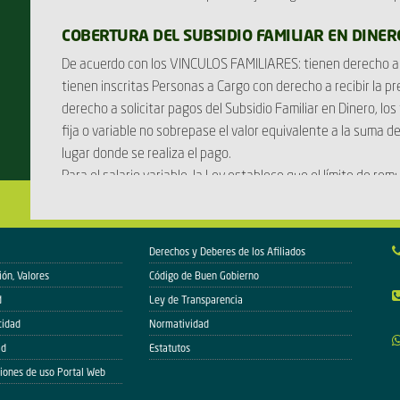
COBERTURA DEL SUBSIDIO FAMILIAR EN DINER
De acuerdo con los VINCULOS FAMILIARES: tienen derecho al 
tienen inscritas Personas a Cargo con derecho a recibir la p
derecho a solicitar pagos del Subsidio Familiar en Dinero, 
fija o variable no sobrepase el valor equivalente a la suma d
lugar donde se realiza el pago.
Para el salario variable, la Ley establece que el límite de re
de los salarios devengados en el año inmediatamente anteri
el trabajador, cuando dicho lazo fuera inferior.
De acuerdo con el TIEMPO: Tendrán derecho al pago de Subsi
Derechos y Deberes de los Afiliados
diariamente mas de la mitad de la jornada máxima legal ordi
ión, Valores
Código de Buen Gobierno
labor durante el respectivo mes.
d
Ley de Transparencia
De acuerdo con la RELACION LABORAL: Debe tener carácter d
cidad
Normatividad
que se ajuste en labores propias de las actividades normale
ad
Estatutos
trabajo ocasional, accidental o trasitorio.
iones de uso Portal Web
Para recibir los beneficios prestacionales del régimen del Sub