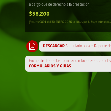
a cargo que de derecho a la prestación.
$58.200
(Res. No.0091 del 30 ENERO 2026 emitidas por la Superintendencia 
DESCARGAR
Formulario para el Reporte 
Encuentre todos los formulario relacionados con el S
FORMULARIOS Y GUÍAS