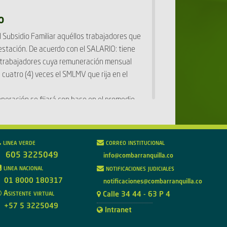
O
Subsidio Familiar aquéllos trabajadores que
restación. De acuerdo con el SALARIO: tiene
los trabajadores cuya remuneración mensual
e cuatro (4) veces el SMLMV que rija en el
muneración se fijará con base en el promedio
or o durante el tiempo qure hubiere laborado
dio Familiar los trabajadores que laboren
linea verde
correo institucional
nara o totalicen un mínimo de 96 horas de
605 3225049
info@combarranquilla.co
linea nacional
notificaciones judiciales
e trabajador permanente, es decir, aquél
01 8000 180317
notificaciones@combarranquilla.co
s del empleador, excluyendo cualquier
Asistente virtual
Calle 34 44 - 63 P 4
+57 5 3225049
Intranet
sidio Familiar, el trabajador debe llenar los