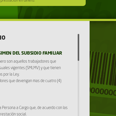
a prestación en dinero.
IO
IMEN DEL SUBSIDIO FAMILIAR
nero son aquellos trabajadores que
suales vigentes (SMLMV) y que tienen
s por la Ley.
adores que devengan mas de cuatro (4)
 Persona a Cargo que, de acuerdo con las
restación social.