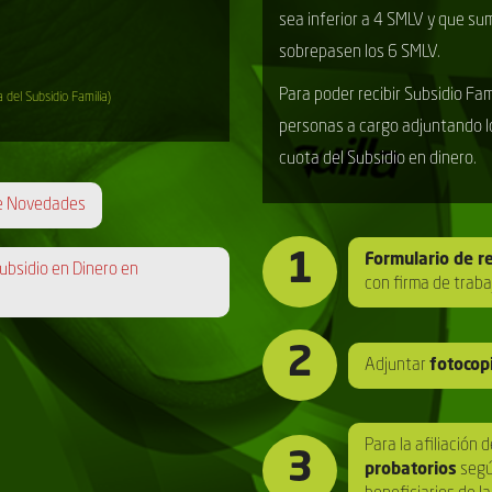
sea inferior a 4 SMLV y que su
sobrepasen los 6 SMLV.
Para poder recibir Subsidio Fami
del Subsidio Familia)
personas a cargo adjuntando l
cuota del Subsidio en dinero.
de Novedades
1
Formulario de 
ubsidio en Dinero en
con firma de trabaj
2
Adjuntar
fotocop
Para la afiliación
3
probatorios
segú