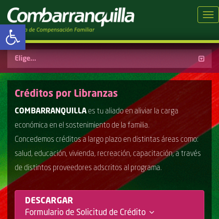
Tog
Abrir barra de herramientas
Inicio
»
Creditos
CRÉDITOS
/
LIBRANZAS
Elige...
Créditos por Libranzas
COMBARRANQUILLA
es tu aliado en aliviar la carga
económica en el sostenimiento de la familia.
Concedemos créditos a largo plazo en distintas áreas como:
salud, educación, vivienda, recreación, capacitación, a través
de distintos proveedores adscritos al programa.
DESCARGAR
Formulario de Solicitud de Crédito