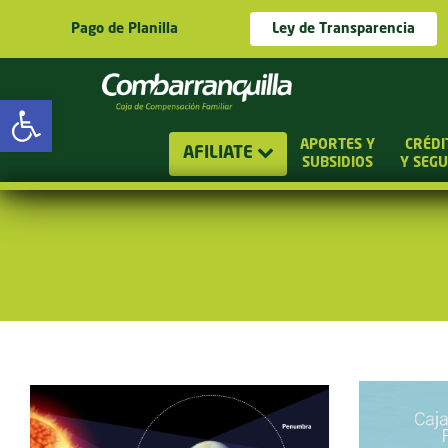
Pago de Planilla
Ley de Transparencia
Abrir barra de herramientas
APORTES Y
CRÉDI
AFILIATE
SUBSIDIOS
Y SEG