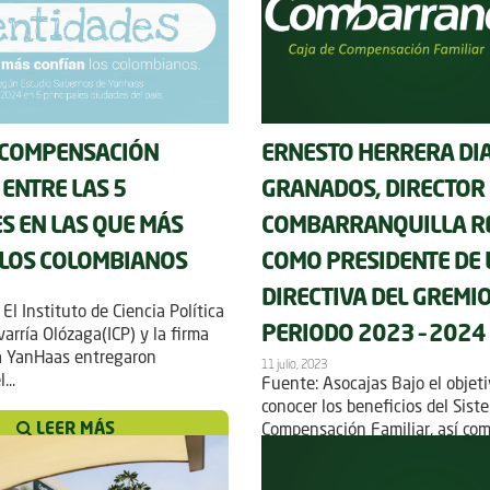
 COMPENSACIÓN
ERNESTO HERRERA DI
 ENTRE LAS 5
GRANADOS, DIRECTOR
S EN LAS QUE MÁS
COMBARRANQUILLA R
 LOS COLOMBIANOS
COMO PRESIDENTE DE 
DIRECTIVA DEL GREMIO
 El Instituto de Ciencia Política
PERIODO 2023 – 2024
rría Olózaga(ICP) y la firma
a YanHaas entregaron
11 julio, 2023
...
Fuente: Asocajas Bajo el objeti
conocer los beneficios del Sist
LEER MÁS
Compensación Familiar, así como 
LEER MÁS