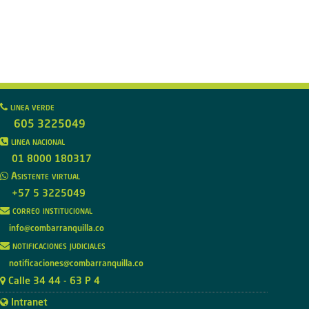
linea verde
605 3225049
linea nacional
01 8000 180317
Asistente virtual
+57 5 3225049
correo institucional
info@combarranquilla.co
notificaciones judiciales
notificaciones@combarranquilla.co
Calle 34 44 - 63 P 4
Intranet