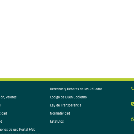
Derechos y Deberes de los Afiliados
ión, Valores
Código de Buen Gobierno
d
Ley de Transparencia
cidad
Normatividad
ad
Estatutos
iones de uso Portal Web