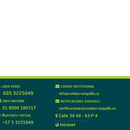
linea verde
correo institucional
605 3225049
info@combarranquilla.co
linea nacional
notificaciones judiciales
01 8000 180317
notificaciones@combarranquilla.co
Asistente virtual
Calle 34 44 - 63 P 4
+57 5 3225049
Intranet