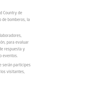
ad Country de
o de bomberos, la
olaboradores,
ión, para evaluar
de respuesta y
 o eventos.
 serán participes
los visitantes,