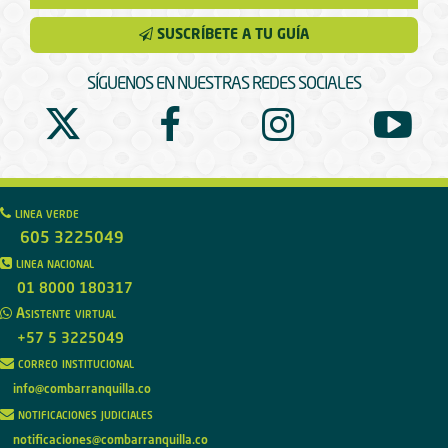
SUSCRÍBETE A TU GUÍA
SÍGUENOS EN NUESTRAS REDES SOCIALES
linea verde
605 3225049
linea nacional
01 8000 180317
Asistente virtual
+57 5 3225049
correo institucional
info@combarranquilla.co
notificaciones judiciales
notificaciones@combarranquilla.co