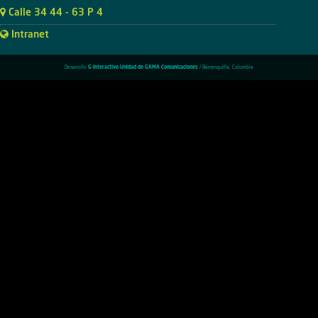
Calle 34 44 - 63 P 4
Intranet
Desarrollo
G-Interactivo Unidad de GAMA Comunicaciones
/ Barranquilla, Colombia