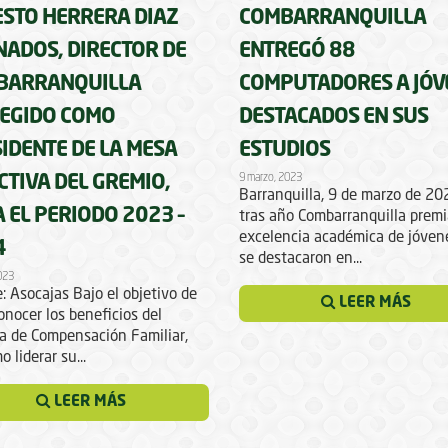
STO HERRERA DIAZ
COMBARRANQUILLA
ADOS, DIRECTOR DE
ENTREGÓ 88
BARRANQUILLA
COMPUTADORES A JÓV
EGIDO COMO
DESTACADOS EN SUS
IDENTE DE LA MESA
ESTUDIOS
9 marzo, 2023
CTIVA DEL GREMIO,
Barranquilla, 9 de marzo de 2
 EL PERIODO 2023 –
tras año Combarranquilla premi
excelencia académica de jóven
4
se destacaron en...
2023
: Asocajas Bajo el objetivo de
LEER MÁS
onocer los beneficios del
a de Compensación Familiar,
o liderar su...
LEER MÁS