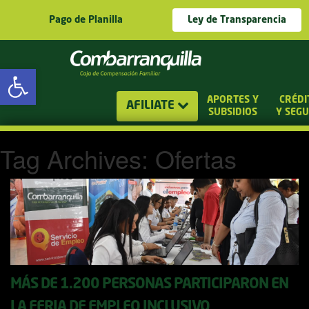
Pago de Planilla
Ley de Transparencia
Abrir barra de herramientas
APORTES Y
CRÉDI
AFILIATE
SUBSIDIOS
Y SEG
Tag Archives: Ofertas
MÁS DE 1.200 PERSONAS PARTICIPARON EN
LA FERIA DE EMPLEO INCLUSIVO