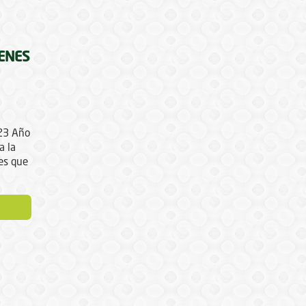
ENES
023 Año
a la
es que