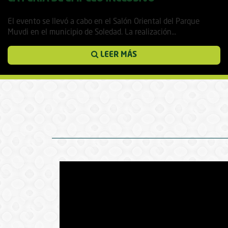
21 noviembre, 2018
El evento se llevó a cabo en el Salón Oriental del Parque
Muvdi en el municipio de Soledad. La realización...
LEER MÁS