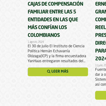
CAJAS DE COMPENSACIÓN
ERNE
FAMILIAR ENTRE LAS 5
GRAN
ENTIDADES EN LAS QUE
COM
MÁS CONFÍAN LOS
REEL
COLOMBIANOS
PRES
1 agosto, 2024
DIRE
El 30 de julio El Instituto de Ciencia
PARA
Política Hernán Echavarría
Olózaga(ICP) y la firma encuestadora
202
YanHaas entregaron resultados del...
11 julio, 
Fuente
LEER MÁS
dar a c
Sistem
así com