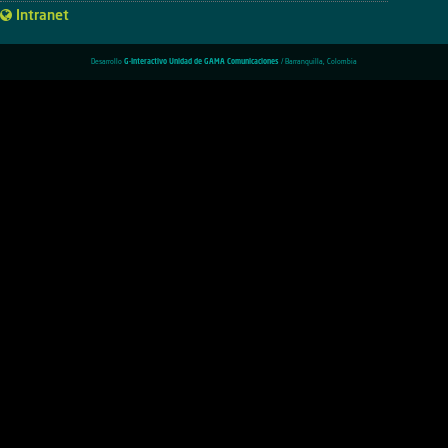
Intranet
Desarrollo
G-Interactivo Unidad de GAMA Comunicaciones
/ Barranquilla, Colombia