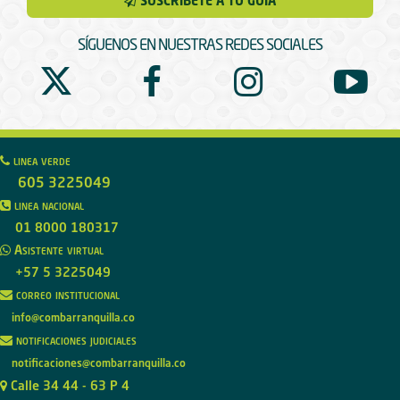
SUSCRÍBETE A TU GUÍA
SÍGUENOS EN NUESTRAS REDES SOCIALES
linea verde
605 3225049
linea nacional
01 8000 180317
Asistente virtual
+57 5 3225049
correo institucional
info@combarranquilla.co
notificaciones judiciales
notificaciones@combarranquilla.co
Calle 34 44 - 63 P 4