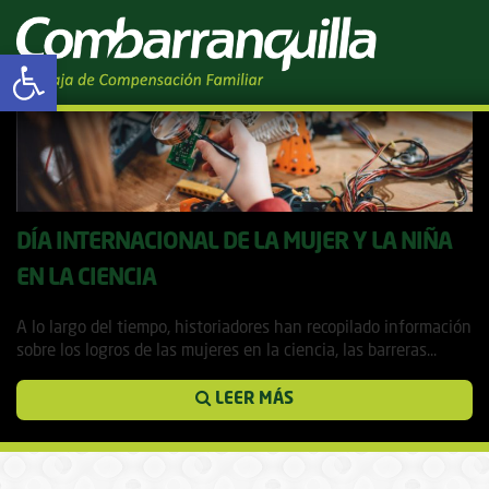
Tag Archives: NASA
Abrir barra de herramientas
DÍA INTERNACIONAL DE LA MUJER Y LA NIÑA
EN LA CIENCIA
11 febrero, 2019
A lo largo del tiempo, historiadores han recopilado información
sobre los logros de las mujeres en la ciencia, las barreras...
LEER MÁS