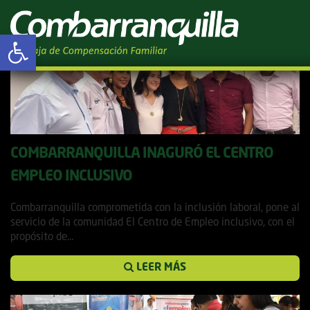
Tag Archives: Inclusión
Abrir barra de herramientas
COMBARRANQUILLA INAGURÓ EL CENTRO
EMPLEO INCLUSIVO
16 mayo, 2019
Combarranquilla comprometida con la inclusión laboral, pone al
servicio de la comunidad El Centro de Empleo inclusivo, con el
propósito de...
LEER MÁS