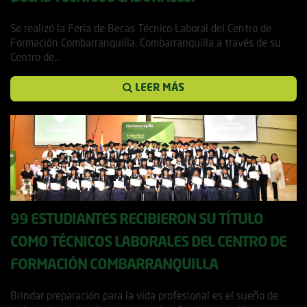
3 diciembre, 2018
Se realizó la Feria de Becas Técnico Laboral del Centro de
Formación Combarranquilla. Combarranquilla a través de su
Centro de...
LEER MÁS
99 ESTUDIANTES RECIBIERON SU TÍTULO
COMO TÉCNICOS LABORALES DEL CENTRO DE
FORMACIÓN COMBARRANQUILLA
13 marzo, 2018
Brindar preparación para la vida profesional es el sueño de