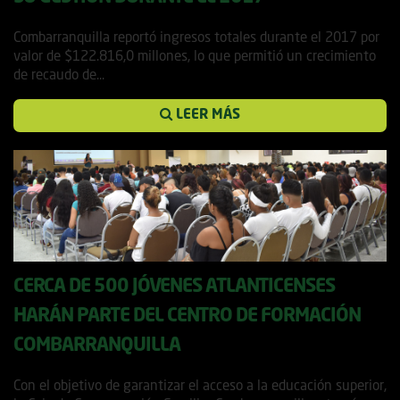
26 abril, 2018
Combarranquilla reportó ingresos totales durante el 2017 por
valor de $122.816,0 millones, lo que permitió un crecimiento
de recaudo de...
LEER MÁS
CERCA DE 500 JÓVENES ATLANTICENSES
HARÁN PARTE DEL CENTRO DE FORMACIÓN
COMBARRANQUILLA
20 febrero, 2018
Con el objetivo de garantizar el acceso a la educación superior,