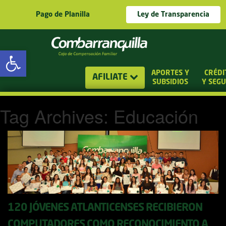
Pago de Planilla
Ley de Transparencia
Abrir barra de herramientas
APORTES Y
CRÉDI
AFILIATE
SUBSIDIOS
Y SEG
Tag Archives: Educación
120 JÓVENES ATLANTICENSES RECIBIERON
COMPUTADORES COMO RECONOCIMIENTO A