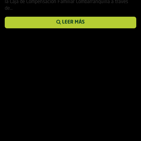
la Caja de Compensación Familiar Combarranquilla a través
de...
LEER MÁS