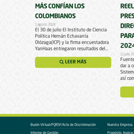
MÁS CONFÍAN LOS
REEL
COLOMBIANOS
PRES
1 agosto, 2024
DIRE
El 30 de julio El Instituto de Ciencia
PARA
Política Hernán Echavarría
Olózaga(ICP) y la firma encuestadora
202
YanHaas entregaron resultados del...
11 julio, 
Fuente
LEER MÁS
dar a c
Sistem
así com
Buzón Virtual/PQRSF/Acto de Discriminación
Nuestra Empresa
Informe de Gestión
Propósito, Aspirac