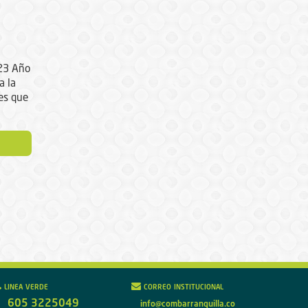
023 Año
a la
es que
linea verde
correo institucional
605 3225049
info@combarranquilla.co