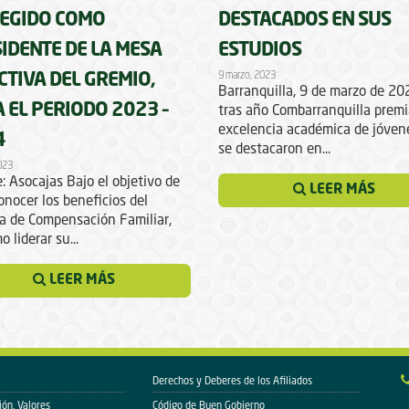
EGIDO COMO
DESTACADOS EN SUS
IDENTE DE LA MESA
ESTUDIOS
9 marzo, 2023
CTIVA DEL GREMIO,
Barranquilla, 9 de marzo de 2
 EL PERIODO 2023 –
tras año Combarranquilla premi
excelencia académica de jóven
4
se destacaron en...
2023
: Asocajas Bajo el objetivo de
LEER MÁS
onocer los beneficios del
a de Compensación Familiar,
o liderar su...
LEER MÁS
Derechos y Deberes de los Afiliados
ión, Valores
Código de Buen Gobierno