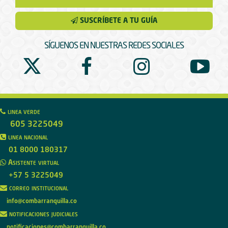
SUSCRÍBETE A TU GUÍA
SÍGUENOS EN NUESTRAS REDES SOCIALES
linea verde
605 3225049
linea nacional
01 8000 180317
Asistente virtual
+57 5 3225049
correo institucional
info@combarranquilla.co
notificaciones judiciales
notificaciones@combarranquilla.co