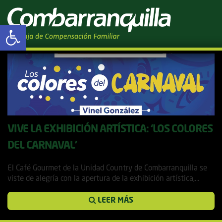
Tag Archives: Carnaval
Abrir barra de herramientas
2019
VIVE LA EXHIBICIÓN ARTÍSTICA: ‘LOS COLORES
DEL CARNAVAL’
20 febrero, 2019
El Café Gourmet de la Unidad Country de Combarranquilla se
viste de alegría con la apertura de la exhibición artística,...
LEER MÁS