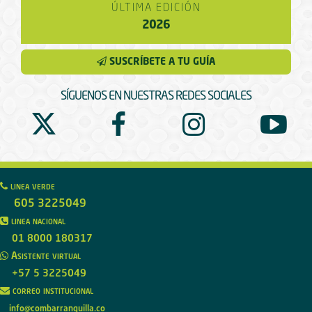
ÚLTIMA EDICIÓN
2026
SUSCRÍBETE A TU GUÍA
SÍGUENOS EN NUESTRAS REDES SOCIALES
linea verde
605 3225049
linea nacional
01 8000 180317
Asistente virtual
+57 5 3225049
correo institucional
info@combarranquilla.co