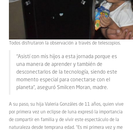
Todos disfrutaron la observación a través de telescopios.
“Asistí con mis hijos a esta jornada porque es
una manera de aprender y también de
desconectarlos de la tecnología, siendo este
momento especial para conectarse con el
planeta”, aseguró Smilcen Moran, madre.
A su paso, su hija Valeria Gonzáles de 11 años, quien vive
por primera vez un eclipse de luna expresó la importancia
de compartir en familia y de vivir este espectáculo de la
naturaleza desde temprana edad. “Es mi primera vez y me