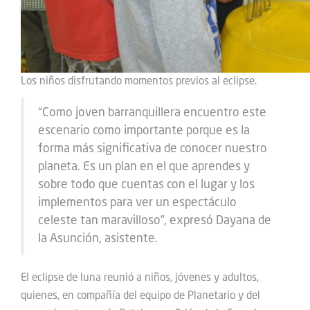
Los niños disfrutando momentos previos al eclipse.
“Como joven barranquillera encuentro este
escenario como importante porque es la
forma más significativa de conocer nuestro
planeta. Es un plan en el que aprendes y
sobre todo que cuentas con el lugar y los
implementos para ver un espectáculo
celeste tan maravilloso”, expresó Dayana de
la Asunción, asistente.
El eclipse de luna reunió a niños, jóvenes y adultos,
quienes, en compañía del equipo de Planetario y del