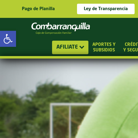
Pago de Planilla
Ley de Transparencia
Abrir barra de herramientas
APORTES Y
CRÉDI
AFILIATE
SUBSIDIOS
Y SEG