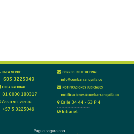
linea verde
correo institucional
605 3225049
info@combarranquilla.co
linea nacional
notificaciones judiciales
01 8000 180317
notificaciones@combarranquilla.co
Asistente virtual
Calle 34 44 - 63 P 4
+57 5 3225049
Intranet