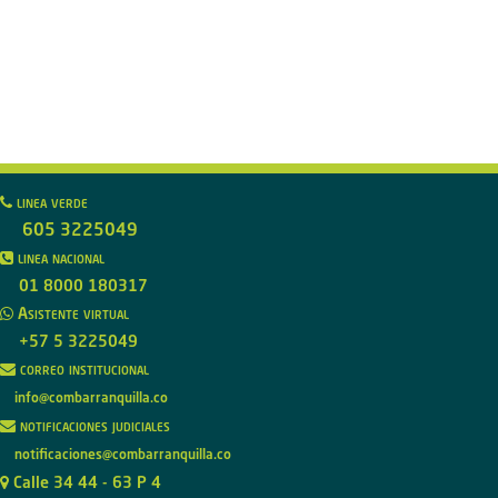
linea verde
605 3225049
linea nacional
01 8000 180317
Asistente virtual
+57 5 3225049
correo institucional
info@combarranquilla.co
notificaciones judiciales
notificaciones@combarranquilla.co
Calle 34 44 - 63 P 4