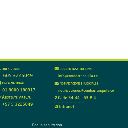
linea verde
correo institucional
605 3225049
info@combarranquilla.co
linea nacional
notificaciones judiciales
01 8000 180317
notificaciones@combarranquilla.co
Asistente virtual
Calle 34 44 - 63 P 4
+57 5 3225049
Intranet