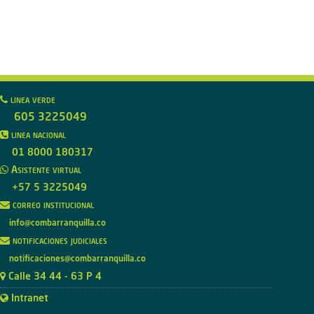
linea verde
605 3225049
linea nacional
01 8000 180317
Asistente virtual
+57 5 3225049
correo institucional
info@combarranquilla.co
notificaciones judiciales
notificaciones@combarranquilla.co
Calle 34 44 - 63 P 4
Intranet