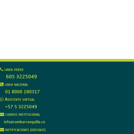
linea verde
605 3225049
linea nacional
01 8000 180317
Asistente virtual
+57 5 3225049
correo institucional
info@combarranquilla.co
notificaciones judiciales