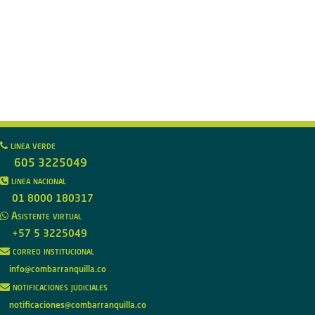
linea verde
605 3225049
linea nacional
01 8000 180317
Asistente virtual
+57 5 3225049
correo institucional
info@combarranquilla.co
notificaciones judiciales
notificaciones@combarranquilla.co