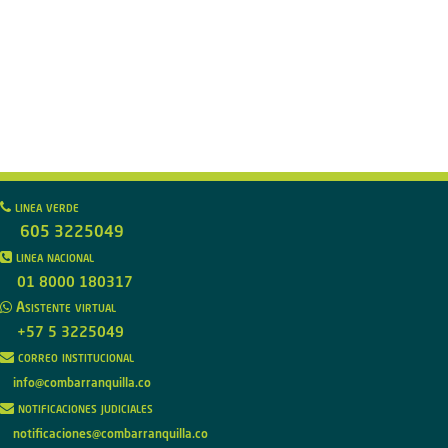
linea verde
605 3225049
linea nacional
01 8000 180317
Asistente virtual
+57 5 3225049
correo institucional
info@combarranquilla.co
notificaciones judiciales
notificaciones@combarranquilla.co