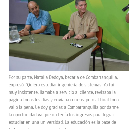
Por su parte, Natalia Bedoya, becaria de Combarranquilla,
expresó: “Quiero estudiar ingeniería de sistemas. Yo fui
muy insistente, llamaba a servicio al cliente, revisaba la
página todos los días y enviaba correos, pero al final todo
valió la pena. Le doy gracias a Combarranquilla por darme
la oportunidad ya que no tenía los ingresos para lograr
estudiar en una universidad. La educación es la base de