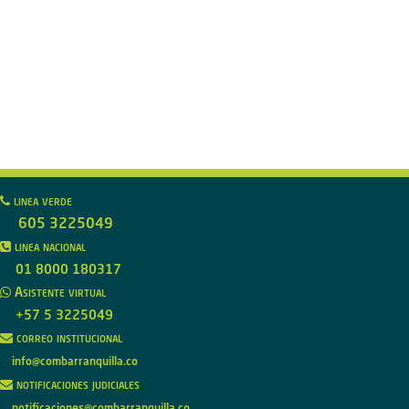
linea verde
605 3225049
linea nacional
01 8000 180317
Asistente virtual
+57 5 3225049
correo institucional
info@combarranquilla.co
notificaciones judiciales
notificaciones@combarranquilla.co