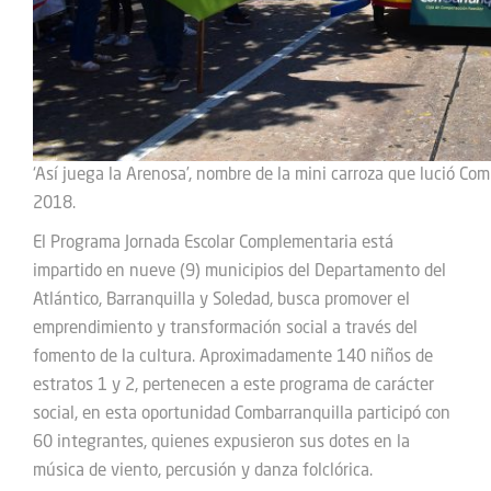
‘Así juega la Arenosa’, nombre de la mini carroza que lució Co
2018.
El Programa Jornada Escolar Complementaria está
impartido en nueve (9) municipios del Departamento del
Atlántico, Barranquilla y Soledad, busca promover el
emprendimiento y transformación social a través del
fomento de la cultura. Aproximadamente 140 niños de
estratos 1 y 2, pertenecen a este programa de carácter
social, en esta oportunidad Combarranquilla participó con
60 integrantes, quienes expusieron sus dotes en la
música de viento, percusión y danza folclórica.