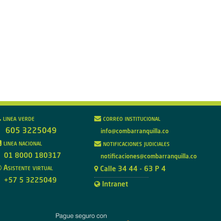
linea verde
correo institucional
605 3225049
info@combarranquilla.co
linea nacional
notificaciones judiciales
01 8000 180317
notificaciones@combarranquilla.co
Asistente virtual
Calle 34 44 - 63 P 4
+57 5 3225049
Intranet