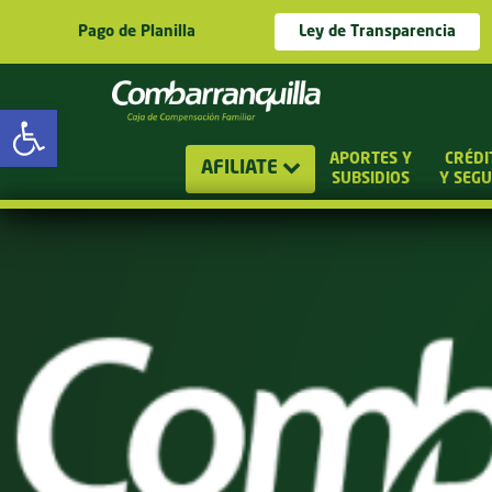
Pago de Planilla
Ley de Transparencia
Abrir barra de herramientas
APORTES Y
CRÉDI
AFILIATE
SUBSIDIOS
Y SEG