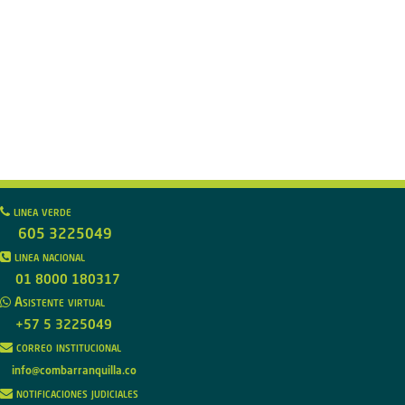
linea verde
605 3225049
linea nacional
01 8000 180317
Asistente virtual
+57 5 3225049
correo institucional
info@combarranquilla.co
notificaciones judiciales