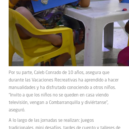
Por su parte, Caleb Conrado de 10 años, asegura que
durante las Vacaciones Recreativas ha aprendido a hacer
manualidades y ha disfrutado conociendo a otros niños.
“Invito a que los niños no se queden en casa viendo
televisión, vengan a Combarranquilla y diviértanse”,
aseguró.
A lo largo de las jornadas se realizan: juegos
tradicionales, mini desafíos, tardes de cuento y talleres de