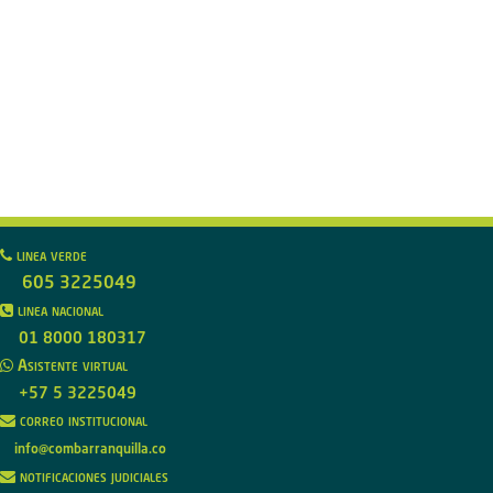
linea verde
605 3225049
linea nacional
01 8000 180317
Asistente virtual
+57 5 3225049
correo institucional
info@combarranquilla.co
notificaciones judiciales