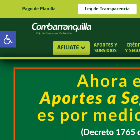
Pago de Planilla
Ley de Transparencia
Abrir barra de herramientas
APORTES Y
CRÉDI
AFILIATE
SUBSIDIOS
Y SEG