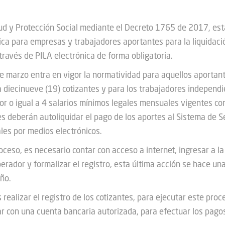
lud y Protección Social mediante el Decreto 1765 de 2017, est
ca para empresas y trabajadores aportantes para la liquidació
 través de PILA electrónica de forma obligatoria.
de marzo entra en vigor la normatividad para aquellos aportan
a diecinueve (19) cotizantes y para los trabajadores independ
or o igual a 4 salarios mínimos legales mensuales vigentes co
 deberán autoliquidar el pago de los aportes al Sistema de S
ales por medios electrónicos.
ceso, es necesario contar con acceso a internet, ingresar a la
erador y formalizar el registro, esta última acción se hace un
ño.
 realizar el registro de los cotizantes, para ejecutar este pro
r con una cuenta bancaria autorizada, para efectuar los pagos