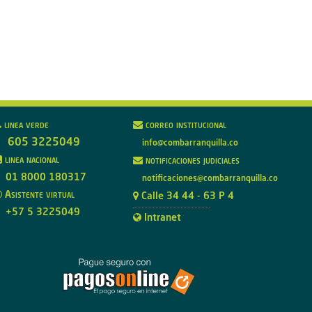
linea verde
correo institucional
605 3225049
info@combarranquilla.co
linea nacional
notificaciones judiciales
01 8000 180317
notificaciones@combarranquilla.co
Asistente virtual
Calle 34 44 - 63 P 4
+57 5 3225049
Intranet