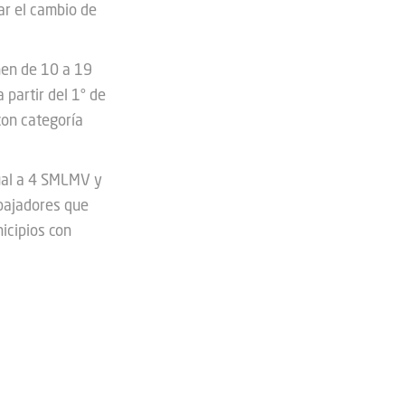
ar el cambio de
nen de 10 a 19
a partir del 1° de
con categoría
gual a 4 SMLMV y
bajadores que
icipios con