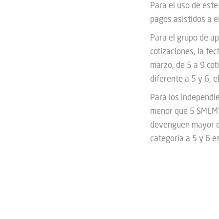
Para el uso de este
pagos asistidos a e
Para el grupo de a
cotizaciones, la fec
marzo, de 5 a 9 cot
diferente a 5 y 6, e
Para los independi
menor que 5 SMLMV,
devenguen mayor o
categoría a 5 y 6 es