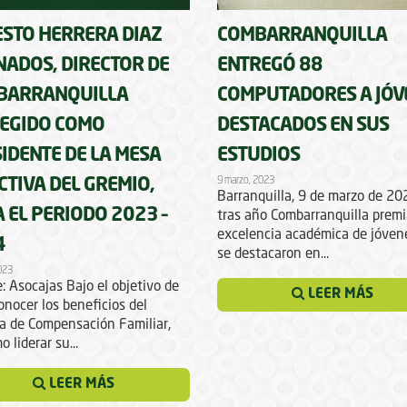
STO HERRERA DIAZ
COMBARRANQUILLA
ADOS, DIRECTOR DE
ENTREGÓ 88
BARRANQUILLA
COMPUTADORES A JÓV
EGIDO COMO
DESTACADOS EN SUS
IDENTE DE LA MESA
ESTUDIOS
9 marzo, 2023
CTIVA DEL GREMIO,
Barranquilla, 9 de marzo de 2
 EL PERIODO 2023 –
tras año Combarranquilla premi
excelencia académica de jóven
4
se destacaron en...
2023
: Asocajas Bajo el objetivo de
LEER MÁS
onocer los beneficios del
a de Compensación Familiar,
o liderar su...
LEER MÁS