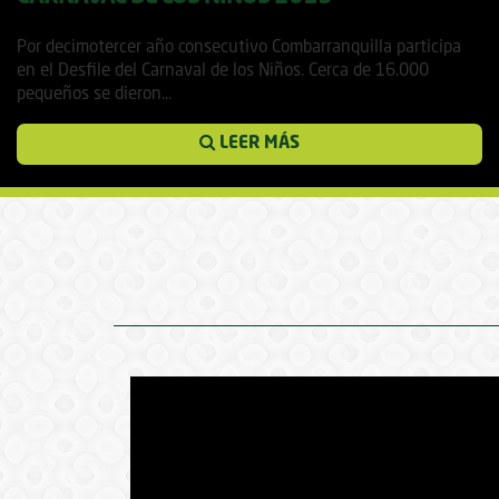
25 febrero, 2019
Por decimotercer año consecutivo Combarranquilla participa
en el Desfile del Carnaval de los Niños. Cerca de 16.000
pequeños se dieron...
LEER MÁS