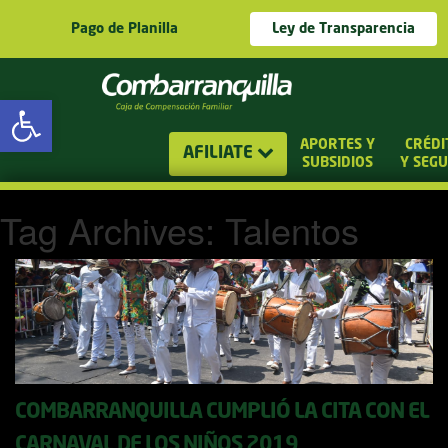
Pago de Planilla
Ley de Transparencia
Abrir barra de herramientas
APORTES Y
CRÉDI
AFILIATE
SUBSIDIOS
Y SEG
Tag Archives: Talentos
COMBARRANQUILLA CUMPLIÓ LA CITA CON EL
CARNAVAL DE LOS NIÑOS 2019