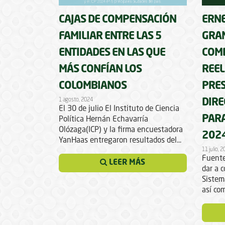
CAJAS DE COMPENSACIÓN
ERNE
FAMILIAR ENTRE LAS 5
GRAN
ENTIDADES EN LAS QUE
COM
MÁS CONFÍAN LOS
REEL
COLOMBIANOS
PRES
1 agosto, 2024
DIRE
El 30 de julio El Instituto de Ciencia
PARA
Política Hernán Echavarría
Olózaga(ICP) y la firma encuestadora
202
YanHaas entregaron resultados del...
11 julio, 
Fuente
LEER MÁS
dar a c
Sistem
así com