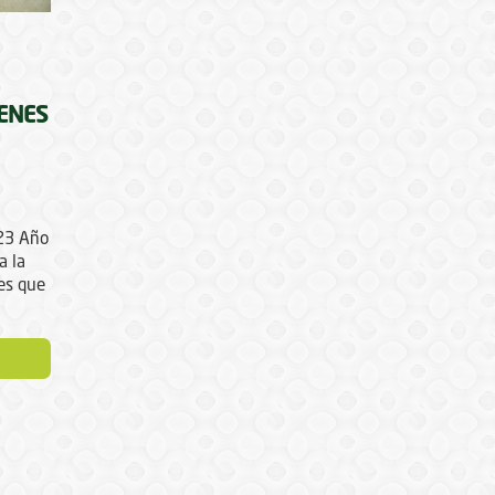
ENES
023 Año
a la
es que