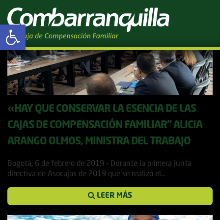
Tag Archives: Salud
Abrir barra de herramientas
«HAY QUE CONSERVAR LA ESENCIA DE LAS
CAJAS DE COMPENSACIÓN FAMILIAR” ALICIA
ARANGO OLMOS, MINISTRA DEL TRABAJO
6 febrero, 2019
Bogotá, 6 de febrero de 2019 – Durante la primera junta
directiva de Asocajas de 2019 que se realizó el...
LEER MÁS