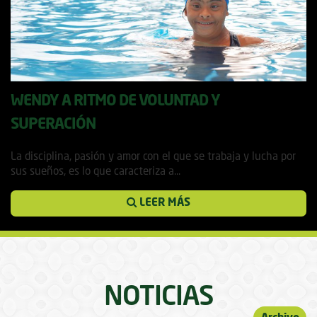
WENDY A RITMO DE VOLUNTAD Y
SUPERACIÓN
27 agosto, 2018
La disciplina, pasión y amor con el que se trabaja y lucha por
sus sueños, es lo que caracteriza a...
LEER MÁS
NOTICIAS