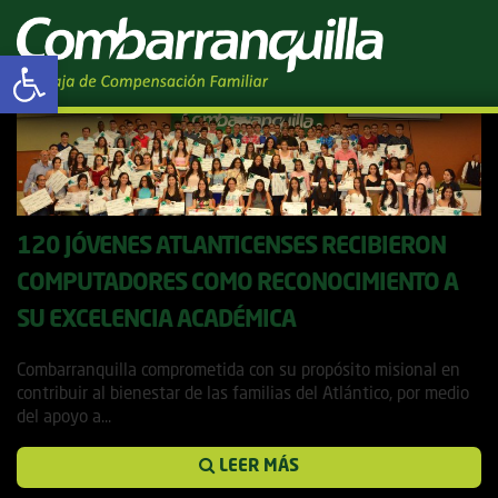
Tag Archives: País
Abrir barra de herramientas
120 JÓVENES ATLANTICENSES RECIBIERON
COMPUTADORES COMO RECONOCIMIENTO A
SU EXCELENCIA ACADÉMICA
12 marzo, 2019
Combarranquilla comprometida con su propósito misional en
contribuir al bienestar de las familias del Atlántico, por medio
del apoyo a...
LEER MÁS