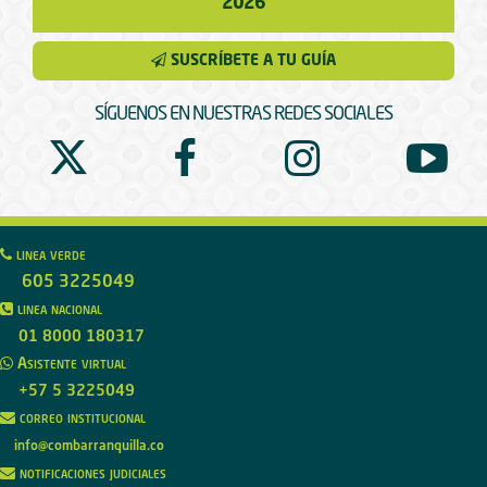
2026
SUSCRÍBETE A TU GUÍA
SÍGUENOS EN NUESTRAS REDES SOCIALES
linea verde
605 3225049
linea nacional
01 8000 180317
Asistente virtual
+57 5 3225049
correo institucional
info@combarranquilla.co
notificaciones judiciales