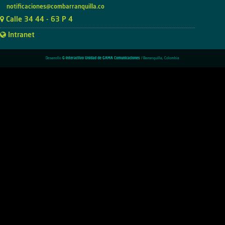
notificaciones@combarranquilla.co
Calle 34 44 - 63 P 4
Intranet
Desarrollo
G-Interactivo Unidad de GAMA Comunicaciones
/ Barranquilla, Colombia