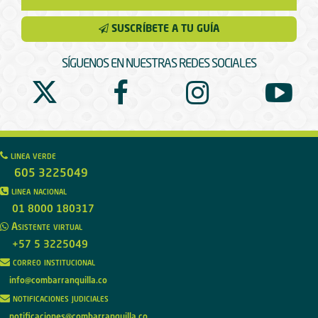
SUSCRÍBETE A TU GUÍA
SÍGUENOS EN NUESTRAS REDES SOCIALES
linea verde
605 3225049
linea nacional
01 8000 180317
Asistente virtual
+57 5 3225049
correo institucional
info@combarranquilla.co
notificaciones judiciales
notificaciones@combarranquilla.co