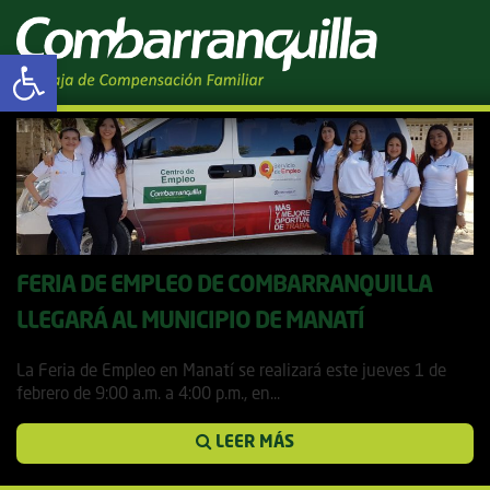
Tag Archives: Feria de
Abrir barra de herramientas
Empleo
FERIA DE EMPLEO DE COMBARRANQUILLA
LLEGARÁ AL MUNICIPIO DE MANATÍ
30 enero, 2018
La Feria de Empleo en Manatí se realizará este jueves 1 de
febrero de 9:00 a.m. a 4:00 p.m., en...
LEER MÁS