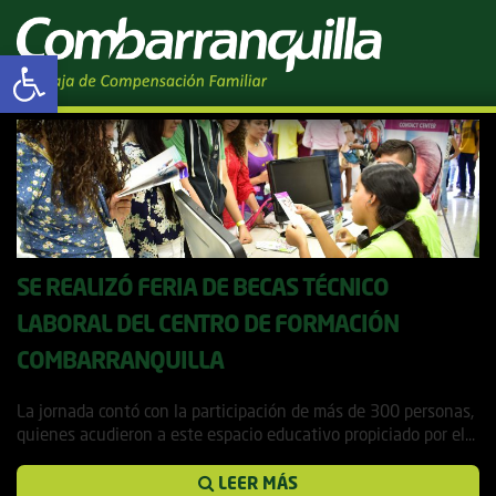
Tag Archives: Centro de
Abrir barra de herramientas
Formación
SE REALIZÓ FERIA DE BECAS TÉCNICO
LABORAL DEL CENTRO DE FORMACIÓN
COMBARRANQUILLA
1 diciembre, 2017
La jornada contó con la participación de más de 300 personas,
quienes acudieron a este espacio educativo propiciado por el...
LEER MÁS