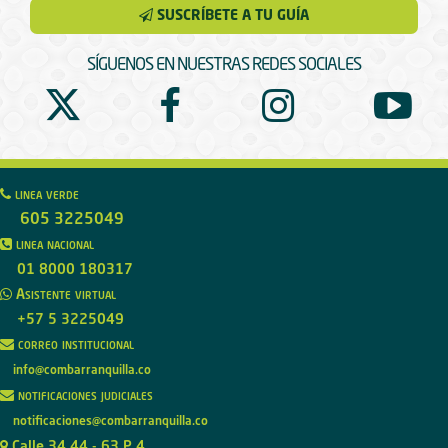
SUSCRÍBETE A TU GUÍA
SÍGUENOS EN NUESTRAS REDES SOCIALES
linea verde
605 3225049
linea nacional
01 8000 180317
Asistente virtual
+57 5 3225049
correo institucional
info@combarranquilla.co
notificaciones judiciales
notificaciones@combarranquilla.co
Calle 34 44 - 63 P 4