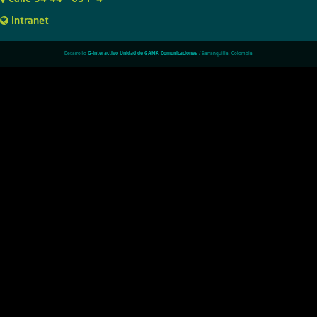
Intranet
Desarrollo
G-Interactivo Unidad de GAMA Comunicaciones
/ Barranquilla, Colombia