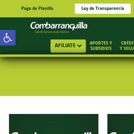
Pago de Planilla
Ley de Transparencia
Abrir barra de herramientas
APORTES Y
CRÉDI
AFILIATE
SUBSIDIOS
Y SEG